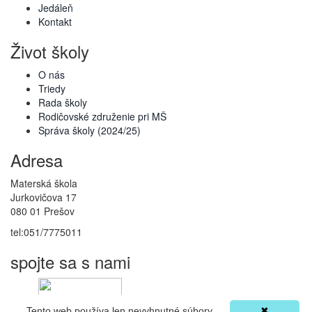
Jedáleň
Kontakt
Život školy
O nás
Triedy
Rada školy
Rodičovské združenie pri MŠ
Správa školy (2024/25)
Adresa
Materská škola
Jurkovičova 17
080 01 Prešov
tel:051/7775011
spojte sa s nami
Tento web používa len nevyhnutné súbory
✖